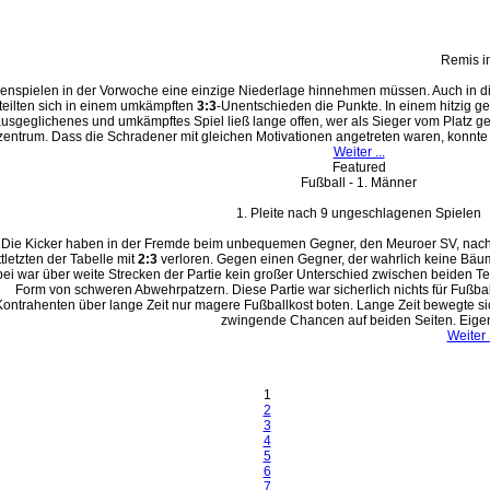
Remis i
enspielen in der Vorwoche eine einzige Niederlage hinnehmen müssen. Auch in di
eilten sich in einem umkämpften
3:3
-Unentschieden die Punkte. In einem hitzig ge
ausgeglichenes und umkämpftes Spiel ließ lange offen, wer als Sieger vom Platz g
zentrum. Dass die Schradener mit gleichen Motivationen angetreten waren, konnte
Weiter ...
Featured
Fußball - 1. Männer
1. Pleite nach 9 ungeschlagenen Spielen
Die Kicker haben in der Fremde beim unbequemen Gegner, den Meuroer SV, nach
ttletzten der Tabelle mit
2:3
verloren. Gegen einen Gegner, der wahrlich keine Bäum
ei war über weite Strecken der Partie kein großer Unterschied zwischen beiden 
Form von schweren Abwehrpatzern. Diese Partie war sicherlich nichts für Fußball
Kontrahenten über lange Zeit nur magere Fußballkost boten. Lange Zeit bewegte 
zwingende Chancen auf beiden Seiten. Eigent
Weiter .
1
2
3
4
5
6
7