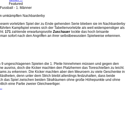
Featured
Fussball - 1. Männer
m umkämpften Nachbarderby
esem vorletzten Spiel der zu Ende gehenden Serie blieben sie im Nachbarderby
führten Kampfspiel erwies sich der Tabellenvorletzte als weit widerspenstiger als
eht.
171
zahlende erwartungsvolle
Zuschauer
lockte das hoch brisante
 man sofort nach den Angriffen an ihrer selbstbewussten Spielweise erkennen.
 9 ungeschlagenen Spielen die 1. Pleite hinnehmen müssen und gegen den
e ausriss, doch die Kicker machten den Platzherren das Toreschießen zu leicht.
Teams zu erkennen. Die Kicker machten aber den Meuroern zu viele Geschenke in
ästheten, denn unter dem Strich bleibt allerdings festzuhalten, dass beide
sich das Spiel zwischen beiden Strafräumen ohne große Höhepunkte und ohne
lich eine Partie zweier Gleichwertiger.
..