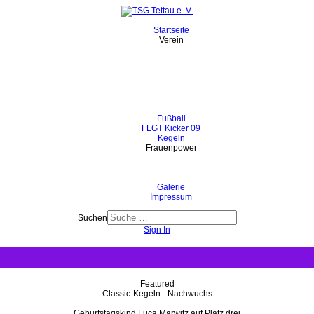
Startseite
Verein
Fußball
FLGT Kicker 09
Kegeln
Frauenpower
Galerie
Impressum
Suchen
Sign In
Featured
Classic-Kegeln - Nachwuchs
Geburtstagskind Luca Marwitz auf Platz drei