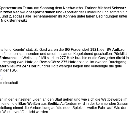
Sportzentrum Tettau
am
Sonntag
dem
Nachwuchs
. T
rainer Michael Schwarz
en
zwölf Nachwuchssportlerinnen und -sportler
der Einladung und sorgten für
 und 2, sodass alle Teilnehmenden ihr Können unter fairen Bedingungen unter
t
Nick Bennewitz
bteilung Kegeln" statt. Zu Gast waren die
SG Frauendorf 1921,
der
SV Aufbau
en für einen spannenden und unterhaltsamen Kegelabend geschaffen. Pünktlich
Erdmann
den Wettkampf. Mit starken
277 Holz
brachte er die Gastgeber direkt in
 Durchgang
zwei Holz
, da
Remo Götze 275 Holz
erzielte. Im zweiten Durchgang
atern
ließ mit
247 Holz
nur drei Holz weniger folgen und verteidigte die gute
n der TSG.
..
ed
emeinschaft
n in den einzelnen Ligen an den Start gehen und wie sich die Wettbewerbe im
um einen die
Blau-Weißen
aus
Sedlitz
. Außerdem wird in der kommenden Saison
inteilung nimmt die Vorbereitung auf die neue Spielzeit weiter Fahrt auf. Wie der
er Woche veröffentlicht werden.