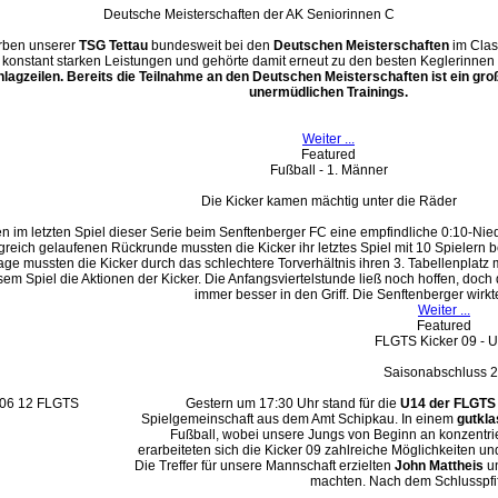
Deutsche Meisterschaften der AK Seniorinnen C
rben unserer
TSG Tettau
bundesweit bei den
Deutschen Meisterschaften
im Class
 konstant starken Leistungen und gehörte damit erneut zu den besten Keglerinnen ih
hlagzeilen. Bereits die Teilnahme an den Deutschen Meisterschaften ist ein gro
unermüdlichen Trainings.
Weiter ...
Featured
Fußball - 1. Männer
Die Kicker kamen mächtig unter die Räder
en im letzten Spiel dieser Serie beim Senftenberger FC eine empfindliche 0:10
lgreich gelaufenen Rückrunde mussten die Kicker ihr letztes Spiel mit 10 Spielern
age mussten die Kicker durch das schlechtere Torverhältnis ihren 3. Tabellenplatz 
esem Spiel die Aktionen der Kicker. Die Anfangsviertelstunde ließ noch hoffen, d
immer besser in den Griff. Die Senftenberger wirkte
Weiter ...
Featured
FLGTS Kicker 09 - 
Saisonabschluss 
Gestern um 17:30 Uhr stand für die
U14 der FLGTS 
Spielgemeinschaft aus dem Amt Schipkau. In einem
gutkla
Fußball, wobei unsere Jungs von Beginn an konzentrier
erarbeiteten sich die Kicker 09 zahlreiche Möglichkeiten u
Die Treffer für unsere Mannschaft erzielten
John Mattheis
u
machten. Nach dem Schlusspfiff