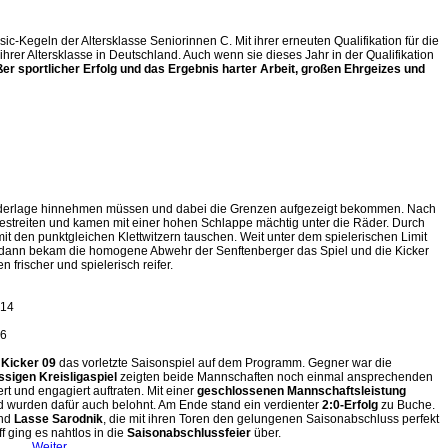
ic-Kegeln der Altersklasse Seniorinnen C. Mit ihrer erneuten Qualifikation für die
rer Altersklasse in Deutschland. Auch wenn sie dieses Jahr in der Qualifikation
ßer sportlicher Erfolg und das Ergebnis harter Arbeit, großen Ehrgeizes und
-Niederlage hinnehmen müssen und dabei die Grenzen aufgezeigt bekommen. Nach
 bestreiten und kamen mit einer hohen Schlappe mächtig unter die Räder. Durch
mit den punktgleichen Klettwitzern tauschen. Weit unter dem spielerischen Limit
och dann bekam die homogene Abwehr der Senftenberger das Spiel und die Kicker
n frischer und spielerisch reifer.
U14
26
Kicker 09
das vorletzte Saisonspiel auf dem Programm. Gegner war die
ssigen Kreisligaspiel
zeigten beide Mannschaften noch einmal ansprechenden
t und engagiert auftraten. Mit einer
geschlossenen Mannschaftsleistung
nd wurden dafür auch belohnt. Am Ende stand ein verdienter
2:0-Erfolg
zu Buche.
nd
Lasse Sarodnik
, die mit ihren Toren den gelungenen Saisonabschluss perfekt
 ging es nahtlos in die
Saisonabschlussfeier
über.
Weiter ...