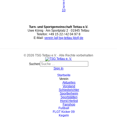
8
9
10
Turn- und Sportgemeinschaft Tettau e.V.
Uwe König · Am Sportplatz 2 · 01945 Tettau
Telefon: +49 15 22 / 42 04 97 8
E-Mail:
verein [at] tsg-tettau [dot] de
© 2026 TSG Tettau e.V. · Alle Rechte vorbehalten
Suchen
Sign In
Startseite
Verein
Aktuelles
Vorstand
Schiedsrichter
Sportlerheim
Sportstätten
Horst Herbst
Fanshop
Fußball
FLGT Kicker 09
Kegeln