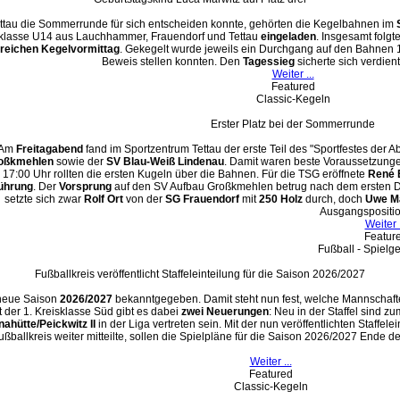
ttau die Sommerrunde für sich entscheiden konnte, gehörten die Kegelbahnen im
sklasse U14 aus Lauchhammer, Frauendorf und Tettau
eingeladen
. Insgesamt folgt
reichen Kegelvormittag
. Gekegelt wurde jeweils ein Durchgang auf den Bahnen 1
Beweis stellen konnten. Den
Tagessieg
sicherte sich verdien
Weiter ...
Featured
Classic-Kegeln
Erster Platz bei der Sommerrunde
Am
Freitagabend
fand im Sportzentrum Tettau der erste Teil des "Sportfestes der A
oßkmehlen
sowie der
SV Blau-Weiß Lindenau
. Damit waren beste Voraussetzung
17:00 Uhr rollten die ersten Kugeln über die Bahnen. Für die TSG eröffnete
René 
ührung
. Der
Vorsprung
auf den SV Aufbau Großkmehlen betrug nach dem ersten
setzte sich zwar
Rolf Ort
von der
SG Frauendorf
mit
250 Holz
durch, doch
Uwe M
Ausgangspositio
Weiter .
Featur
Fußball - Spielg
Fußballkreis veröffentlicht Staffeleinteilung für die Saison 2026/2027
 neue Saison
2026/2027
bekanntgegeben. Damit steht nun fest, welche Mannschafte
er 1. Kreisklasse Süd gibt es dabei
zwei Neuerungen
: Neu in der Staffel sind z
ahütte/Peickwitz II
in der Liga vertreten sein. Mit der nun veröffentlichten Staffele
ußballkreis weiter mitteilte, sollen die Spielpläne für die Saison 2026/2027 Ende d
Weiter ...
Featured
Classic-Kegeln