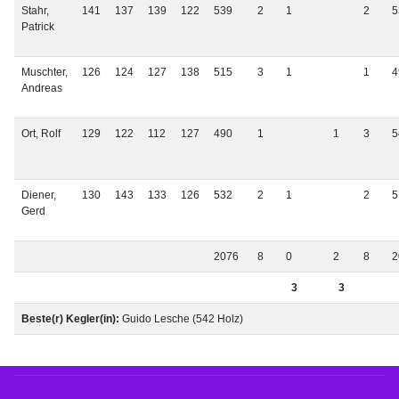
Stahr,
141
137
139
122
539
2
1
2
5
Patrick
Muschter,
126
124
127
138
515
3
1
1
4
Andreas
Ort, Rolf
129
122
112
127
490
1
1
3
5
Diener,
130
143
133
126
532
2
1
2
5
Gerd
2076
8
0
2
8
2
3
3
Beste(r) Kegler(in):
Guido Lesche (542 Holz)