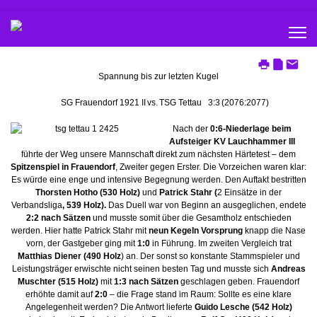
Spannung bis zur letzten Kugel
SG Frauendorf 1921 II
vs.
TSG Tettau
3:3
(2076:2077)
Nach der
0:6-Niederlage beim
Aufsteiger KV Lauchhammer III
führte der Weg unsere Mannschaft direkt zum nächsten Härtetest – dem
Spitzenspiel in Frauendorf
, Zweiter gegen Erster. Die Vorzeichen waren klar:
Es würde eine enge und intensive Begegnung werden. Den Auftakt bestritten
Thorsten Hotho (530 Holz)
und
Patrick Stahr (
2 Einsätze in der
Verbandsliga
, 539 Holz).
Das Duell war von Beginn an ausgeglichen, endete
2:2 nach Sätzen
und musste somit über die Gesamtholz entschieden
werden. Hier hatte Patrick Stahr mit
neun Kegeln Vorsprung
knapp die Nase
vorn, der Gastgeber ging mit
1:0
in Führung. Im zweiten Vergleich trat
Matthias Diener (490 Holz
) an. Der sonst so konstante Stammspieler und
Leistungsträger erwischte nicht seinen besten Tag und musste sich
Andreas
Muschter (515 Holz)
mit
1:3
nach Sätzen
geschlagen geben. Frauendorf
erhöhte damit auf
2:0
– die Frage stand im Raum: Sollte es eine klare
Angelegenheit werden? Die Antwort lieferte
Guido Lesche (542 Holz)