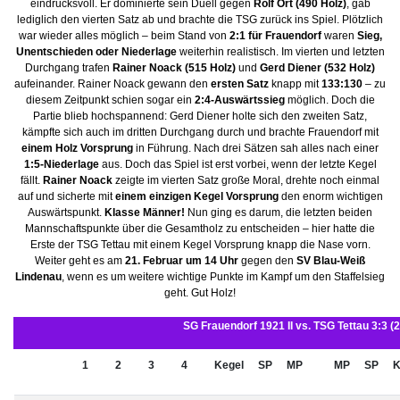
eindrucksvoll. Er dominierte sein Duell gegen
Rolf Ort (490 Holz)
, gab
lediglich den vierten Satz ab und brachte die TSG zurück ins Spiel. Plötzlich
war wieder alles möglich – beim Stand von
2:1
für Frauendorf
waren
Sieg,
Unentschieden oder Niederlage
weiterhin realistisch. Im vierten und letzten
Durchgang trafen
Rainer Noack (515 Holz)
und
Gerd Diener (532 Holz)
aufeinander. Rainer Noack gewann den
ersten Satz
knapp mit
133:130
– zu
diesem Zeitpunkt schien sogar ein
2:4-Auswärtssieg
möglich. Doch die
Partie blieb hochspannend: Gerd Diener holte sich den zweiten Satz,
kämpfte sich auch im dritten Durchgang durch und brachte Frauendorf mit
einem Holz
Vorsprung
in Führung. Nach drei Sätzen sah alles nach einer
1:5-Niederlage
aus. Doch das Spiel ist erst vorbei, wenn der letzte Kegel
fällt.
Rainer Noack
zeigte im vierten Satz große Moral, drehte noch einmal
auf und sicherte mit
einem einzigen Kegel Vorsprung
den enorm wichtigen
Auswärtspunkt.
Klasse Männer!
Nun ging es darum, die letzten beiden
Mannschaftspunkte über die Gesamtholz zu entscheiden – hier hatte die
Erste der TSG Tettau mit einem Kegel Vorsprung knapp die Nase vorn.
Weiter geht es am
21. Februar um 14 Uhr
gegen den
SV Blau-Weiß
Lindenau
, wenn es um weitere wichtige Punkte im Kampf um den Staffelsieg
geht. Gut Holz!
SG Frauendorf 1921 II vs. TSG Tettau 3:3 (
1
2
3
4
Kegel
SP
MP
MP
SP
K