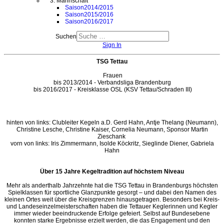
3. Mannschaft
Saison2014/2015
Saison2015/2016
Saison2016/2017
Suchen
Sign In
TSG Tettau
Frauen
bis 2013/2014 - Verbandsliga Brandenburg
bis 2016/2017 - Kreisklasse OSL (KSV Tettau/Schraden III)
hinten von links: Clubleiter Kegeln a.D. Gerd Hahn, Antje Thelang (Neumann),
Christine Lesche, Christine Kaiser, Cornelia Neumann, Sponsor Martin
Zieschank
vorn von links: Iris Zimmermann, Isolde Köckritz, Sieglinde Diener, Gabriela
Hahn
Über 15 Jahre Kegeltradition auf höchstem Niveau
Mehr als anderthalb Jahrzehnte hat die TSG Tettau in Brandenburgs höchsten
Spielklassen für sportliche Glanzpunkte gesorgt – und dabei den Namen des
kleinen Ortes weit über die Kreisgrenzen hinausgetragen. Besonders bei Kreis-
und Landeseinzelmeisterschaften haben die Tettauer Keglerinnen und Kegler
immer wieder beeindruckende Erfolge gefeiert. Selbst auf Bundesebene
konnten starke Ergebnisse erzielt werden, die das Engagement und den