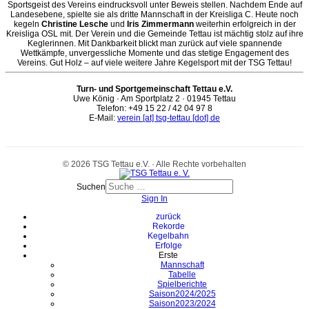
Sportsgeist des Vereins eindrucksvoll unter Beweis stellen. Nachdem Ende auf
Landesebene, spielte sie als dritte Mannschaft in der Kreisliga C. Heute noch
kegeln
Christine Lesche
und
Iris Zimmermann
weiterhin erfolgreich in der
Kreisliga OSL mit. Der Verein und die Gemeinde Tettau ist mächtig stolz auf ihre
Keglerinnen. Mit Dankbarkeit blickt man zurück auf viele spannende
Wettkämpfe, unvergessliche Momente und das stetige Engagement des
Vereins. Gut Holz – auf viele weitere Jahre Kegelsport mit der TSG Tettau!
Turn- und Sportgemeinschaft Tettau e.V.
Uwe König · Am Sportplatz 2 · 01945 Tettau
Telefon: +49 15 22 / 42 04 97 8
E-Mail:
verein [at] tsg-tettau [dot] de
© 2026 TSG Tettau e.V. · Alle Rechte vorbehalten
Suchen
Sign In
zurück
Rekorde
Kegelbahn
Erfolge
Erste
Mannschaft
Tabelle
Spielberichte
Saison2024/2025
Saison2023/2024