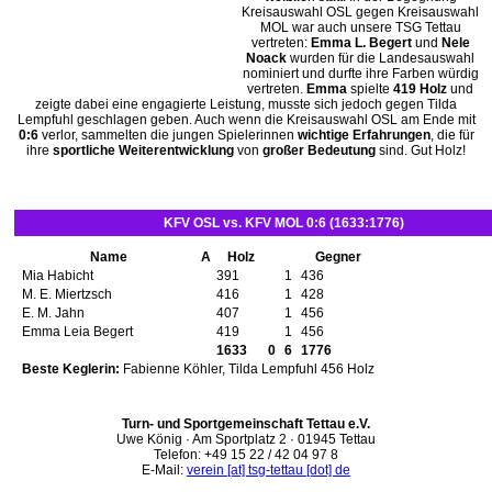
Kreisauswahl OSL gegen Kreisauswahl
MOL war auch unsere TSG Tettau
vertreten:
Emma L. Begert
und
Nele
Noack
wurden für die Landesauswahl
nominiert und durfte ihre Farben würdig
vertreten.
Emma
spielte
419 Holz
und
zeigte dabei eine engagierte Leistung, musste sich jedoch gegen Tilda
Lempfuhl geschlagen geben. Auch wenn die Kreisauswahl OSL am Ende mit
0:6
verlor, sammelten die jungen Spielerinnen
wichtige Erfahrungen
, die für
ihre
sportliche Weiterentwicklung
von
großer Bedeutung
sind. Gut Holz!
KFV OSL vs. KFV MOL 0:6 (1633:1776)
Name
A
Holz
Gegner
Mia Habicht
391
1
436
M. E. Miertzsch
416
1
428
E. M. Jahn
407
1
456
Emma Leia Begert
419
1
456
1633
0
6
1776
Beste Keglerin:
Fabienne Köhler, Tilda Lempfuhl 456 Holz
Turn- und Sportgemeinschaft Tettau e.V.
Uwe König · Am Sportplatz 2 · 01945 Tettau
Telefon: +49 15 22 / 42 04 97 8
E-Mail:
verein [at] tsg-tettau [dot] de