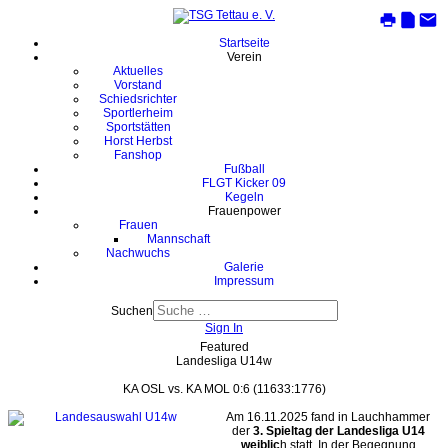
Startseite
Verein
Aktuelles
Vorstand
Schiedsrichter
Sportlerheim
Sportstätten
Horst Herbst
Fanshop
Fußball
FLGT Kicker 09
Kegeln
Frauenpower
Frauen
Mannschaft
Nachwuchs
Galerie
Impressum
Suchen
Sign In
Featured
Landesliga U14w
KA OSL vs. KA MOL 0:6 (11633:1776)
Am 16.11.2025 fand in Lauchhammer
der
3. Spieltag der Landesliga U14
weiblic
h statt. In der Begegnung