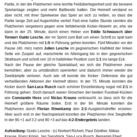
Partie, in der die Platzherren eine leichte Feldüberlegenheit und die bessere
Spielanlage zeigten und mehr Ballbesitz hatten. Die Heimelf verstand es
aber nicht, mit ihrer Spielweise das Spiel an sich zu reißen, so dass die
Partie lange Zeit auf Augenhöhe verlief. Fast eine halbe Stunde rannten die
Platzherren vergebens gegen eine tiefstehende Kicker-Abwehr an, ehe sie
dann in der 25. Minute, durch einen Heber von
Eddie Schwausch
über
Torwart Guido Lesche
, der im Sprint zum Ball um einen Schritt zu spät kam
und die Platzherren mit
1:0
in Führung gehen konnten. Fünf Minuten vor der
Pause (40. min) nahm
Julien Lesche
im gegnerischen Halbfeld der linken
Seite ein Zuspiel auf, marschierte im Alleingang bis in den gegnerischen
Strafraum und schoß von 10 m halblinker Position zum
1:1
ins lange Eck.
Nach der Pause der gleiche Spielablauf, wo sich die Platzherren zwar
bemühten, aber zu umständlich operierten und dadurch immer wieder die
Zweikämpfe verloren. Auch wie oft konnte die Kicker- Defensive die gut
verheißenden Aktionen der Heimelf stören. In der 75. Minute konnten die
Kicker durch
San-Luca Rusch
nach schöner Einzelleistung sogar mit
2:1
in
Führung gehen. Doch danach waren Groschen der beiden Fussball-Kücken
wie
Constantin Hess
und
Niclas Krause
verbraucht, so dass sich für die
Heimelf größere Räume boten. Erst in der 84. Minute konnten die
Platzherren durch
Florian Röwekamp
den
2:2
-Ausgleichstreffer erzielen.
Aber auch erst in der Nachspielzeit konnten die Platzherren ihre Siegtreffer
in der 90.+1 auf 3:2 und 90.+3 auf das
4:2-Endergebnis
landen.
Aufstellung:
Guido Lesche - (c) Norbert Richert, Paul Günther, Niklas
Krause, Franz König, Jan Sarodnick, San-Luca Rusch, Benjamin Ebert,