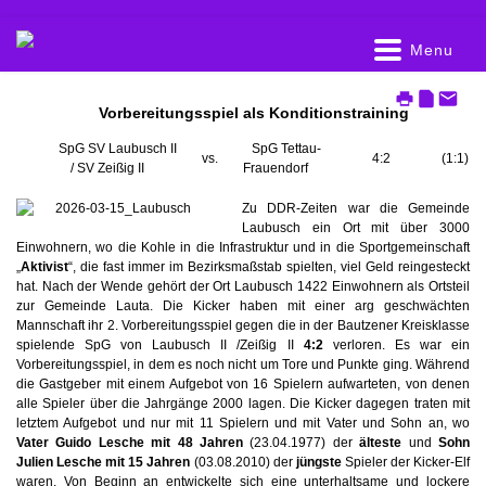
Vorbereitungsspiel als Konditionstraining
SpG SV Laubusch II
SpG Tettau-
vs.
4:2
(1:1)
/ SV Zeißig II
Frauendorf
Zu DDR-Zeiten war die Gemeinde
Laubusch ein Ort mit über 3000
Einwohnern, wo die Kohle in die Infrastruktur und in die Sportgemeinschaft
„
Aktivist
“, die fast immer im Bezirksmaßstab spielten, viel Geld reingesteckt
hat. Nach der Wende gehört der Ort Laubusch 1422 Einwohnern als Ortsteil
zur Gemeinde Lauta. Die Kicker haben mit einer arg geschwächten
Mannschaft ihr 2. Vorbereitungsspiel gegen die in der Bautzener Kreisklasse
spielende SpG von Laubusch II /Zeißig II
4:2
verloren. Es war ein
Vorbereitungsspiel, in dem es noch nicht um Tore und Punkte ging. Während
die Gastgeber mit einem Aufgebot von 16 Spielern aufwarteten, von denen
alle Spieler über die Jahrgänge 2000 lagen. Die Kicker dagegen traten mit
letztem Aufgebot und nur mit 11 Spielern und mit Vater und Sohn an, wo
Vater Guido Lesche mit 48 Jahren
(23.04.1977) der
älteste
und
Sohn
Julien Lesche mit 15 Jahren
(03.08.2010) der
jüngste
Spieler der Kicker-Elf
waren. Von Beginn an entwickelte sich eine unterhaltsame und lockere