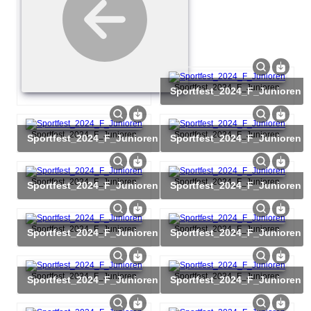
Sportfest_2024_F_Junioren
Sportfest_2024_F_Junioren
Sportfest_2024_F_Junioren
Sportfest_2024_F_Junioren
Sportfest_2024_F_Junioren
Sportfest_2024_F_Junioren
Sportfest_2024_F_Junioren
Sportfest_2024_F_Junioren
Sportfest_2024_F_Junioren
Sportfest_2024_F_Junioren
Sportfest_2024_F_Junioren
Sportfest_2024_F_Junioren
Sportfest_2024_F_Junioren
Sportfest_2024_F_Junioren
Sportfest_2024_F_Junioren
Sportfest_2024_F_Junioren
Sportfest_2024_F_Junioren
Sportfest_2024_F_Junioren