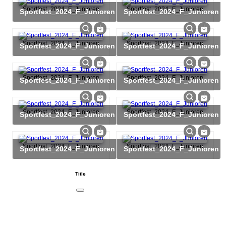
Sportfest_2024_F_Junioren
Sportfest_2024_F_Junioren
Sportfest_2024_F_Junioren
Sportfest_2024_F_Junioren
Sportfest_2024_F_Junioren
Sportfest_2024_F_Junioren
Sportfest_2024_F_Junioren
Sportfest_2024_F_Junioren
Sportfest_2024_F_Junioren
Sportfest_2024_F_Junioren
Sportfest_2024_F_Junioren
Sportfest_2024_F_Junioren
Sportfest_2024_F_Junioren
Sportfest_2024_F_Junioren
Sportfest_2024_F_Junioren
Sportfest_2024_F_Junioren
Sportfest_2024_F_Junioren
Sportfest_2024_F_Junioren
Sportfest_2024_F_Junioren
Sportfest_2024_F_Junioren
Title