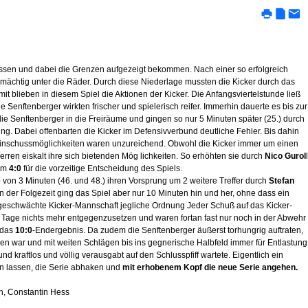
üssen und dabei die Grenzen aufgezeigt bekommen. Nach einer so erfolgreich
 mächtig unter die Räder. Durch diese Niederlage mussten die Kicker durch das
mit blieben in diesem Spiel die Aktionen der Kicker. Die Anfangsviertelstunde ließ
enftenberger wirkten frischer und spielerisch reifer. Immerhin dauerte es bis zur
ie Senftenberger in die Freiräume und gingen so nur 5 Minuten später (25.) durch
ng. Dabei offenbarten die Kicker im Defensivverbund deutliche Fehler. Bis dahin
 Einschussmöglichkeiten waren unzureichend. Obwohl die Kicker immer um einen
rren eiskalt ihre sich bietenden Mög lichkeiten. So erhöhten sie durch
Nico Gurol
l
em
4:0
für die vorzeitige Entscheidung des Spiels.
von 3 Minuten (46. und 48.) ihren Vorsprung um 2 weitere Treffer durch
Stefan
n der Folgezeit ging das Spiel aber nur 10 Minuten hin und her, ohne dass ein
e geschwächte Kicker-Mannschaft jegliche Ordnung Jeder Schuß auf das Kicker-
m Tage nichts mehr entgegenzusetzen und waren fortan fast nur noch in der Abwehr
f das
10:0
-Endergebnis. Da zudem die Senftenberger äußerst torhungrig auftraten,
en war und mit weiten Schlägen bis ins gegnerische Halbfeld immer für Entlastung
 kraftlos und völlig verausgabt auf den Schlusspfiff wartete. Eigentlich ein
gen lassen, die Serie abhaken und
mit erhobenem Kopf die neue Serie angehen.
ch, Constantin Hess