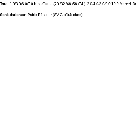
Tore:
1:0/3:0/6:0/7:0 Nico Guroll (20./32./48./58./74.), 2:0/4:0/8:0/9:0/10:0 Marcell 
Schiedsrichter:
Patric Rössner (SV Großräschen)