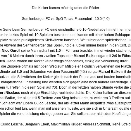
Die Kicker kamen mächtig unter die Räder
Senftenberger FC
vs.
SpG Tettau-Frauendorf
10:0
(4:0)
eser Serie beim Senftenberger FC eine empfindliche 0:10-Niederlage hinnehmen m
 ihr letztes Spiel mit 10 Spielern bestreiten und kamen mit einer hohen Schlappe
nplatz mit den punktgleichen Klettwitzern tauschen. Weit unter dem spielerischen Li
bwehr der Senftenberger das Spiel und die Kicker immer besser in den Griff. Die S
er
Nico Guroll
seine Mannschaft mit
1:0
in Führung brachte. Immer wieder stachen d
g von 16 Metern durch ihren zweiten Topscorer
Marcel Balke
sogar mit
2:0
In Führu
en. Dabei waren die Kicker keineswegs chancenlos, einzig die Verwertung ihrer
ie Zuspiele oftmals nicht den Weg zum Mitspieler. Folglich verwerteten die Platzhe
 Minute auf
3:0
und Sekunden vor dem Pausenpfiff (45.) sorgte
Marcel Balke
mit d
utzten die Schwächen der Kicker gleich nach der Pause aus und bauten innerhalb 
re kämpferische Einstellung und wehrten sich gegen eine noch höhere Niederlage. I
em 4. Treffer in diesem Spiel auf
7:0
. Doch in der letzten halben Stunde verlor di
ert Nicolaus
noch einige Einschläge verhindert hätte. Die Kicker hatten an diese
cel Balke
, der allein mit 5 Treffern zum Sieg beisteuerte, zu weiteren 3 Treffern au
r Schlacht war Libero Guido Lesche, der als letzter Mann ausputzte, was auszuputz
 schon leid tun, wenn man mit ansehen musste, wie sie sich in Unterzahl quälte und
 Spieler die volle Leistung nicht gegeben war. Sie sollten aber nicht den Kopf hän
l, Guido Lesche, Benjamin Ebert, Maximililian Krüger, Andreas Schmidt, René Strei