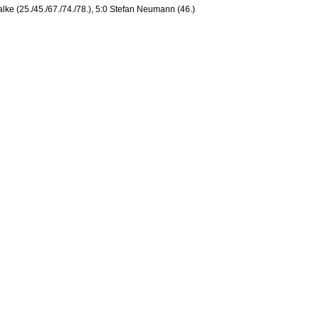
Balke (25./45./67./74./78.), 5:0 Stefan Neumann (46.)