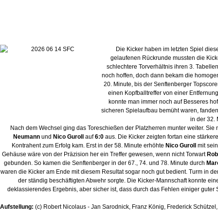
Die Kicker haben im letzten Spiel di
gelaufenen Rückrunde mussten die Kicker
schlechtere Torverhältnis ihren 3. Tabelle
noch hoffen, doch dann bekam die homogene A
20. Minute, bis der Senftenberger Topscor
einen Kopfballtreffer von einer Entfernun
konnte man immer noch auf Besseres hoff
sicheren Spielaufbau bemüht waren, fanden d
in der 32.
Nach dem Wechsel ging das Toreschießen der Platzherren munter weiter. Sie n
Neumann
und
Nico Guroll
auf
6:0
aus. Die Kicker zeigten fortan eine stärke
Kontrahent zum Erfolg kam. Erst in der 58. Minute erhöhte
Nico Guroll
mit sein
Gehäuse wäre von der Präzision her ein Treffer gewesen, wenn nicht Torwart
Rob
gebunden. So kamen die Senftenberger in der 67., 74. und 78. Minute durch
Mar
waren die Kicker am Ende mit diesem Resultat sogar noch gut bedient. Turm in de
der ständig beschäftigten Abwehr sorgte. Die Kicker-Mannschaft konnte einem
deklassierendes Ergebnis, aber sicher ist, dass durch das Fehlen einiger guter
Aufstellung:
(c) Robert Nicolaus - Jan Sarodnick, Franz König, Frederick Schütze